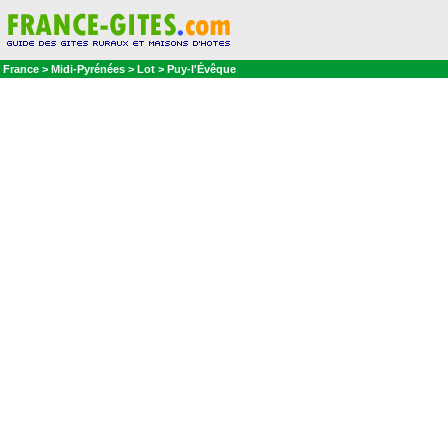
France > Midi-Pyrénées > Lot > Puy-l'Évêque