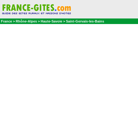
France > Rhône-Alpes > Haute-Savoie > Saint-Gervais-les-Bains