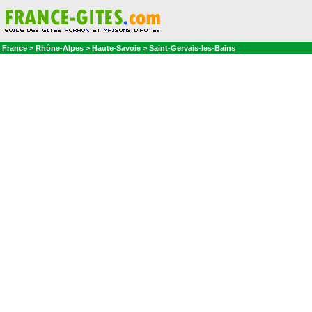
France > Rhône-Alpes > Haute-Savoie > Saint-Gervais-les-Bains