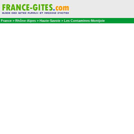
France > Rhône-Alpes > Haute-Savoie > Les Contamines-Montjoie